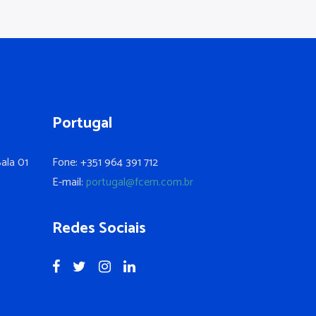
Portugal
ala 01
Fone: +351 964 391 712
E-mail:
portugal@fcem.com.br
Redes Sociais