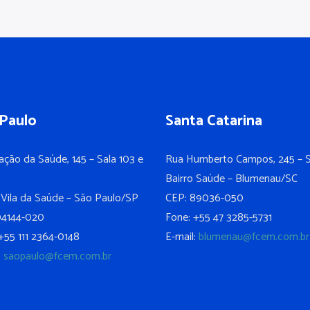
Paulo
Santa Catarina
ação da Saúde, 145 – Sala 103 e
Rua Humberto Campos, 245 – S
Bairro Saúde – Blumenau/SC
 Vila da Saúde – São Paulo/SP
CEP: 89036-050
04144-020
Fone: +55 47 3285-5731
+55 111 2364-0148
E-mail:
blumenau@fcem.com.br
:
saopaulo@fcem.com.br