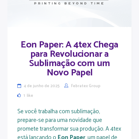
Eon Paper: A 4tex Chega
para Revolucionar a
Sublimação com um
Novo Papel
4 de junho de 2025
Febratex Group
1
like
Se você trabalha com sublimação,
prepare-se para uma novidade que
promete transformar sua produção. A 4tex
está lançando o
Eon Paper
, um papel de