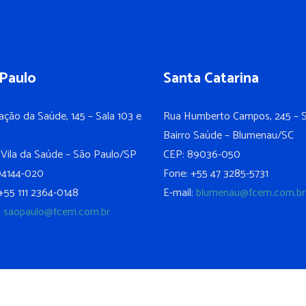
Paulo
Santa Catarina
ação da Saúde, 145 – Sala 103 e
Rua Humberto Campos, 245 – S
Bairro Saúde – Blumenau/SC
 Vila da Saúde – São Paulo/SP
CEP: 89036-050
04144-020
Fone: +55 47 3285-5731
+55 111 2364-0148
E-mail:
blumenau@fcem.com.br
:
saopaulo@fcem.com.br