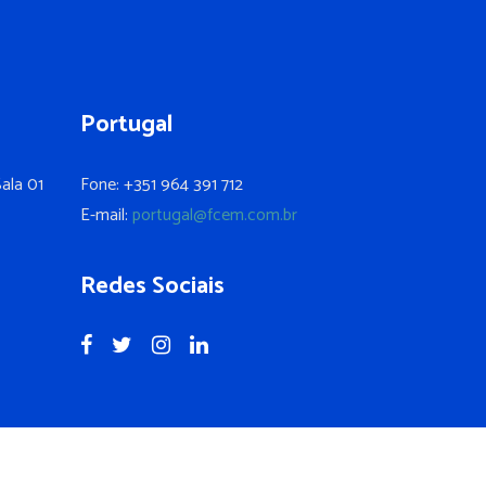
Portugal
ala 01
Fone: +351 964 391 712
E-mail:
portugal@fcem.com.br
Redes Sociais