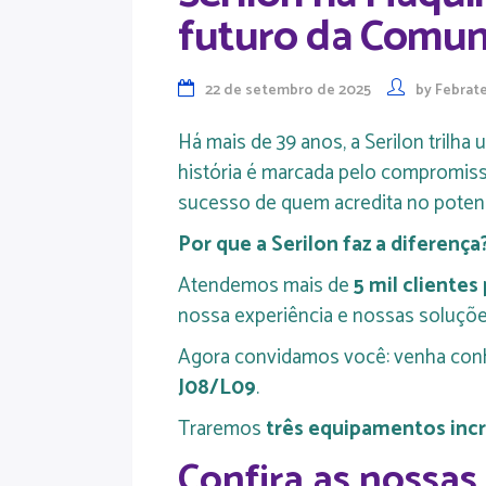
futuro da Comuni
22 de setembro de 2025
by
Febrat
Há mais de 39 anos, a Serilon trilh
história é marcada pelo compromiss
sucesso de quem acredita no potenci
Por que a Serilon faz a diferença
Atendemos mais de
5 mil clientes
nossa experiência e nossas soluçõ
Agora convidamos você: venha con
J08/L09
.
Traremos
três equipamentos incr
Confira as nossas