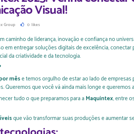
cação Visual!
ex Group
0
likes
a um caminho de liderança, inovação e confiança no unive
o em entregar soluções digitais de excelência, conectar
al da criatividade e da tecnologia.
?
 por mês
e temos orgulho de estar ao lado de empresas p
es. Queremos que você vá ainda mais longe e queremos 
hecer tudo o que preparamos para a
Maquintex
, entre o
íveis
que vão transformar suas produções e aumentar se
 tecnologias: